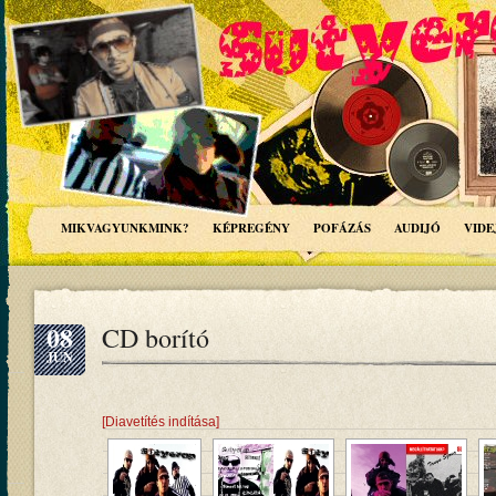
MIKVAGYUNKMINK?
KÉPREGÉNY
POFÁZÁS
AUDIJÓ
VIDE
08
CD borító
JÚN
[Diavetítés indítása]