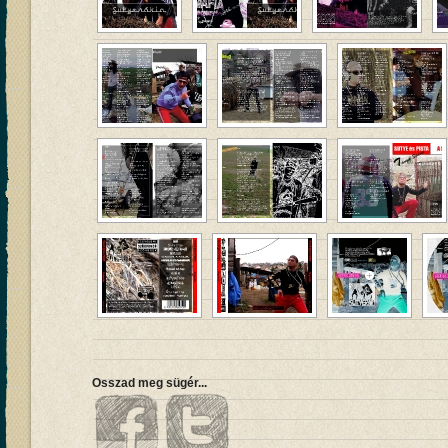
Osszad meg sügér...